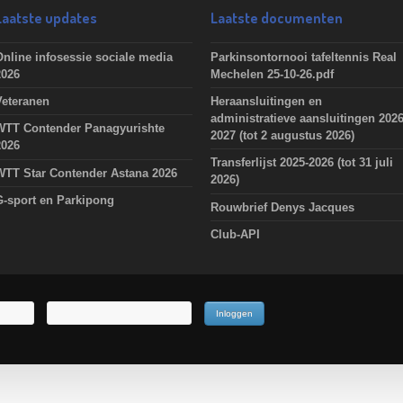
Laatste updates
Laatste documenten
Online infosessie sociale media
Parkinsontornooi tafeltennis Real
2026
Mechelen 25-10-26.pdf
Veteranen
Heraansluitingen en
administratieve aansluitingen 2026
WTT Contender Panagyurishte
2027 (tot 2 augustus 2026)
2026
Transferlijst 2025-2026 (tot 31 juli
WTT Star Contender Astana 2026
2026)
G-sport en Parkipong
Rouwbrief Denys Jacques
Club-API