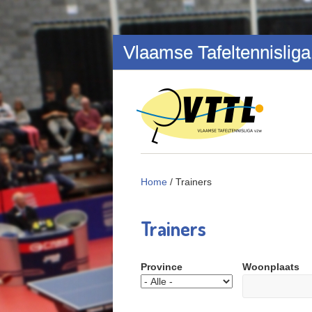
Overslaan en naar de inhoud gaan
Vlaamse Tafeltennisliga
Home
/
Trainers
Trainers
Province
Woonplaats