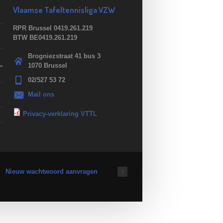
Vlaamse Tafeltennisliga VZW
RPR Brussel 0419.261.219
BTW BE0419.261.219
Brogniezstraat 41 bus 3
-
1070 Brussel
02/527 53 72
Mail ons
Privacy-verklaring VTTL
Nieuw wachtwoord aanvragen
↑