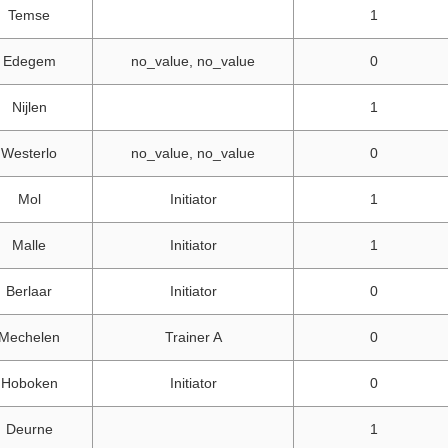
Temse
1
Edegem
no_value, no_value
0
Nijlen
1
Westerlo
no_value, no_value
0
Mol
Initiator
1
Malle
Initiator
1
Berlaar
Initiator
0
Mechelen
Trainer A
0
Hoboken
Initiator
0
Deurne
1