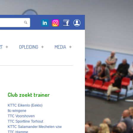
RT
OPLEIDING
MEDIA
Club zoekt trainer
KTTC Eikenlo (Eeklo)
ttc-wingene
TTC Voorshoven
TTC Sportline Torhout
KTTC Salamander Mechelen vzw
TTC Hamme