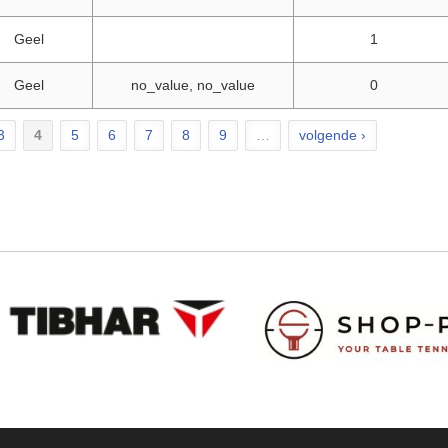
Geel
1
Geel
no_value, no_value
0
3
4
5
6
7
8
9
…
volgende ›