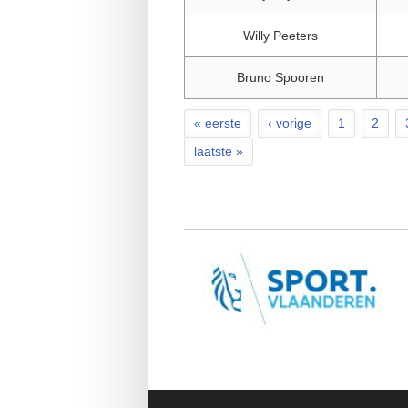
Willy Peeters
Bruno Spooren
« eerste
‹ vorige
1
2
Pagina's
laatste »