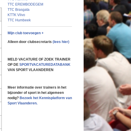
TTC EREMBODEGEM
TTC Brasgata
KTTK Vilvo
TTC Humbeek
Mijn club toevoegen +
Alleen door clubsecretaris
(lees hier)
MELD VACATURE OF ZOEK TRAINER
OP DE
SPORTVACATUREDATABANK
VAN SPORT VLAANDEREN
Meer informatie over trainers in het
bijzonder of sport in het algemeen
nodig?
Bezoek het Kennisplatform van
Sport Vlaanderen.