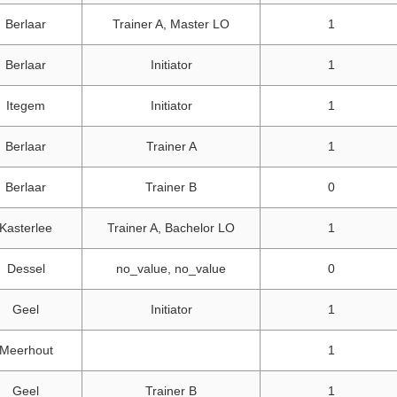
Berlaar
Trainer A, Master LO
1
Berlaar
Initiator
1
Itegem
Initiator
1
Berlaar
Trainer A
1
Berlaar
Trainer B
0
Kasterlee
Trainer A, Bachelor LO
1
Dessel
no_value, no_value
0
Geel
Initiator
1
Meerhout
1
Geel
Trainer B
1