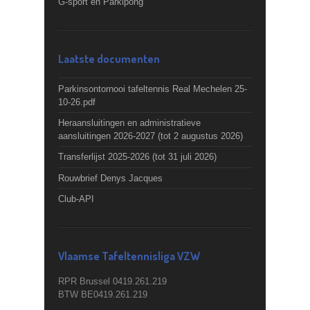
G-sport en Parkipong
Laatste documenten
Parkinsontornooi tafeltennis Real Mechelen 25-
10-26.pdf
Heraansluitingen en administratieve
aansluitingen 2026-2027 (tot 2 augustus 2026)
Transferlijst 2025-2026 (tot 31 juli 2026)
Rouwbrief Denys Jacques
Club-API
Vlaamse Tafeltennisliga VZW
RPR Brussel 0419.261.219
BTW BE0419.261.219