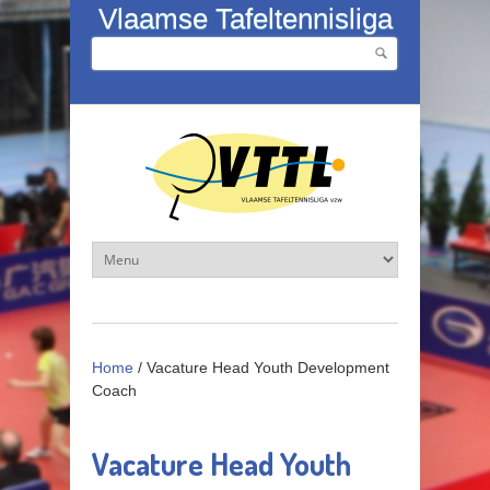
Overslaan en naar de inhoud gaan
Vlaamse Tafeltennisliga
Zoeken
Zoekveld
Home
/
Vacature Head Youth Development
Coach
Vacature Head Youth