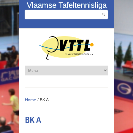
Overslaan en naar de inhoud gaan
Vlaamse Tafeltennisliga
Zoeken
Zoekveld
Home
/
BK A
BK A