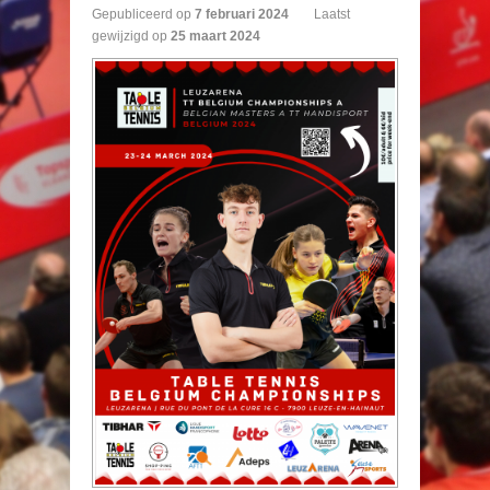
Gepubliceerd op
7
februari
2024
Laatst
gewijzigd op
25 maart 2024