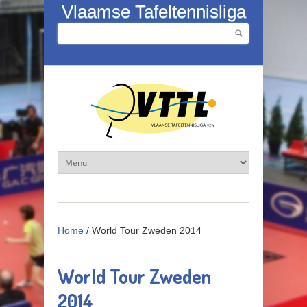
Overslaan en naar de inhoud gaan
Vlaamse Tafeltennisliga
Zoeken
Zoekveld
Home
/
World Tour Zweden 2014
World Tour Zweden
2014