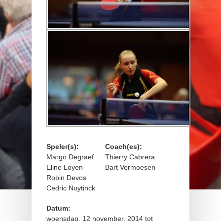
Speler(s):
Coach(es):
Margo Degraef
Thierry Cabrera
Eline Loyen
Bart Vermoesen
Robin Devos
Cedric Nuytinck
Datum:
woensdag, 12 november, 2014
tot