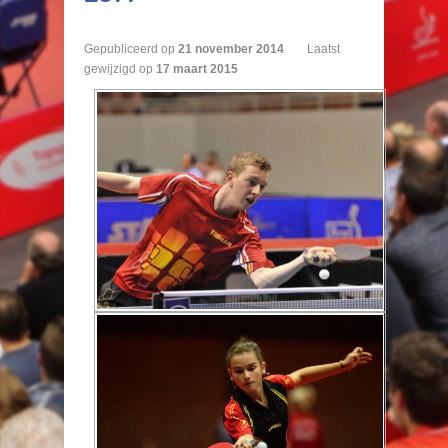
Gepubliceerd op
21
november
2014
Laatst
gewijzigd op
17 maart 2015