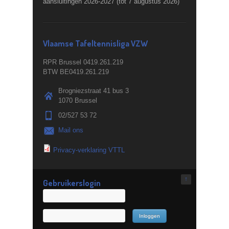
aansluitingen 2026-2027 (tot 7 augustus 2026)
Vlaamse Tafeltennisliga VZW
RPR Brussel 0419.261.219
BTW BE0419.261.219
Brogniezstraat 41 bus 3
1070 Brussel
02/527 53 72
Mail ons
Privacy-verklaring VTTL
↑
Gebruikerslogin