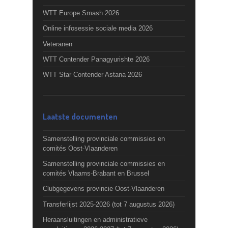
WTT Europe Smash 2026
Online infosessie sociale media 2026
Veteranen
WTT Contender Panagyurishte 2026
WTT Star Contender Astana 2026
Laatste documenten
Samenstelling provinciale commissies en
comités Oost-Vlaanderen
Samenstelling provinciale commissies en
comités Vlaams-Brabant en Brussel
Clubgegevens provincie Oost-Vlaanderen
Transferlijst 2025-2026 (tot 7 augustus 2026)
Heraansluitingen en administratieve