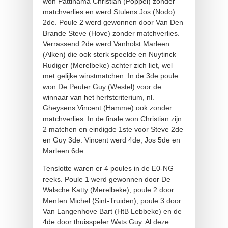
won Pattinama Christian (Poppel) zonder
matchverlies en werd Stulens Jos (Nodo)
2de. Poule 2 werd gewonnen door Van Den
Brande Steve (Hove) zonder matchverlies.
Verrassend 2de werd Vanholst Marleen
(Alken) die ook sterk speelde en Nuytinck
Rudiger (Merelbeke) achter zich liet, wel
met gelijke winstmatchen. In de 3de poule
won De Peuter Guy (Westel) voor de
winnaar van het herfstcriterium, nl.
Gheysens Vincent (Hamme) ook zonder
matchverlies. In de finale won Christian zijn
2 matchen en eindigde 1ste voor Steve 2de
en Guy 3de. Vincent werd 4de, Jos 5de en
Marleen 6de.
Tenslotte waren er 4 poules in de E0-NG
reeks. Poule 1 werd gewonnen door De
Walsche Katty (Merelbeke), poule 2 door
Menten Michel (Sint-Truiden), poule 3 door
Van Langenhove Bart (HtB Lebbeke) en de
4de door thuisspeler Wats Guy. Al deze