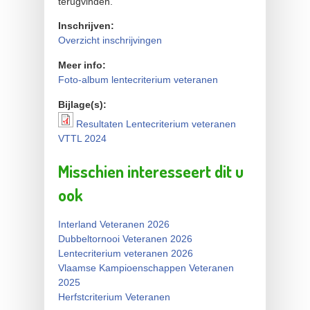
terugvinden.
Inschrijven:
Overzicht inschrijvingen
Meer info:
Foto-album lentecriterium veteranen
Bijlage(s):
Resultaten Lentecriterium veteranen
Resultaten Lentecriterium
VTTL 2024
veteranen VTTL 2024
Misschien interesseert dit u
ook
Interland Veteranen 2026
Dubbeltornooi Veteranen 2026
Lentecriterium veteranen 2026
Vlaamse Kampioenschappen Veteranen
2025
Herfstcriterium Veteranen