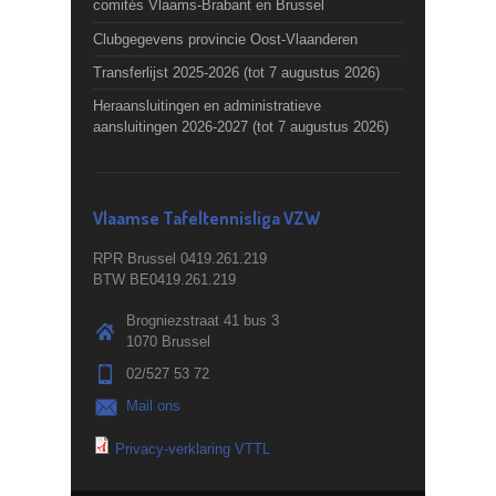
comités Vlaams-Brabant en Brussel
Clubgegevens provincie Oost-Vlaanderen
Transferlijst 2025-2026 (tot 7 augustus 2026)
Heraansluitingen en administratieve
aansluitingen 2026-2027 (tot 7 augustus 2026)
Vlaamse Tafeltennisliga VZW
RPR Brussel 0419.261.219
BTW BE0419.261.219
Brogniezstraat 41 bus 3
1070 Brussel
02/527 53 72
Mail ons
Privacy-verklaring VTTL