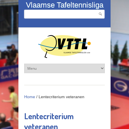
Overslaan en naar de inhoud gaan
Vlaamse Tafeltennisliga
Zoeken
Zoekveld
Home
/
Lentecriterium veteranen
Lentecriterium
veteranen