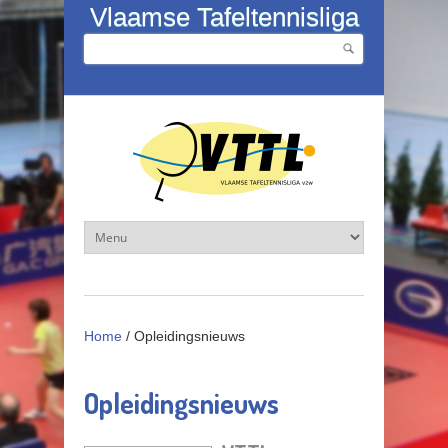
Overslaan en naar de inhoud gaan
Vlaamse Tafeltennisliga
Zoeken
Zoekveld
Home
/
Opleidingsnieuws
Opleidingsnieuws