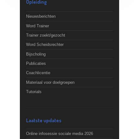
Opleiding
Nieuwsberichten
Word Trainer
Trainer zoekt/gezocht
Word Scheidsrechter
Bijscholing
Publicaties
Coachlicentie
Materiaal voor doelgroepen
Tutorials
Laatste updates
Online infosessie sociale media 2026